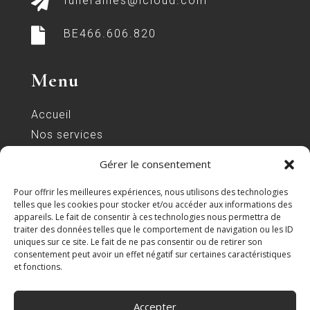

funerailles@icloud.com

BE466.606.820
Menu
Accueil
Nos services
Organisation d’obsèques
Gérer le consentement
Cercueils
Pour offrir les meilleures expériences, nous utilisons des technologies
Fleurs-Couronnes
telles que les cookies pour stocker et/ou accéder aux informations des
Monuments
appareils. Le fait de consentir à ces technologies nous permettra de
traiter des données telles que le comportement de navigation ou les ID
Prévoir vos obsèques
uniques sur ce site. Le fait de ne pas consentir ou de retirer son
consentement peut avoir un effet négatif sur certaines caractéristiques
Contact
et fonctions.
Accepter