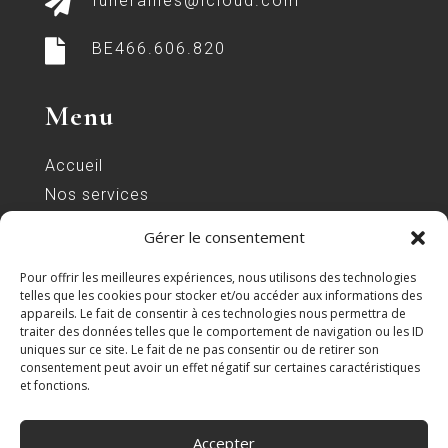

funerailles@icloud.com

BE466.606.820
Menu
Accueil
Nos services
Organisation d’obsèques
Gérer le consentement
Cercueils
Pour offrir les meilleures expériences, nous utilisons des technologies
Fleurs-Couronnes
telles que les cookies pour stocker et/ou accéder aux informations des
Monuments
appareils. Le fait de consentir à ces technologies nous permettra de
traiter des données telles que le comportement de navigation ou les ID
Prévoir vos obsèques
uniques sur ce site. Le fait de ne pas consentir ou de retirer son
consentement peut avoir un effet négatif sur certaines caractéristiques
Contact
et fonctions.
Accepter